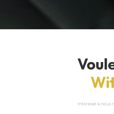
Voule
Wit
Intéressé à nous