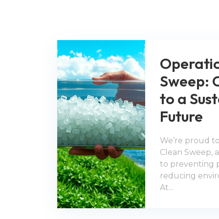
Operati
Sweep: 
to a Sus
Future
We’re proud to
Clean Sweep, an
to preventing p
reducing envir
At...