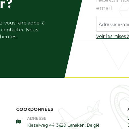
er?
recevoir no
email
-vous faire appel à
s contacter. Nous
Voir les mises
 heures.
COORDONNÉES
ADRESSE
Kiezelweg 44, 3620 Lanaken, België