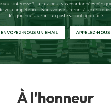
 vous intéresse ? Laissez-nous vos coordonnées afin qu
de vos compétences. Nous vous inviterons à un entretie
dès que nous aurons un poste vacant approprié.
ENVOYEZ-NOUS UN EMAIL
APPELEZ-NOUS
À l'honneur​​​​​​​