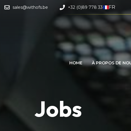
FR
sales@withofs.be
+32 (0)89 778 330
HOME
À PROPOS DE NO
Jobs