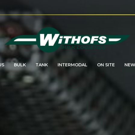
US
BULK
TANK
INTERMODAL
ON SITE
NEW