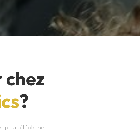
r chez
ics
?
App ou téléphone.