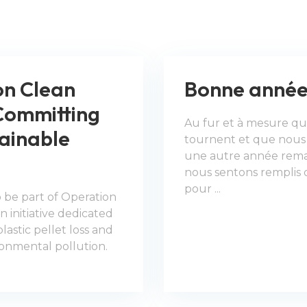
on Clean
Bonne année
Committing
Au fur et à mesure que
tainable
tournent et que nous 
une autre année rema
nous sentons remplis 
pour ...
 be part of Operation
 initiative dedicated
lastic pellet loss and
onmental pollution.