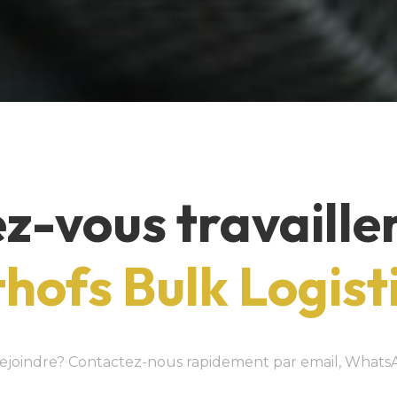
z-vous travaille
hofs Bulk Logist
 rejoindre? Contactez-nous rapidement par email, Whats